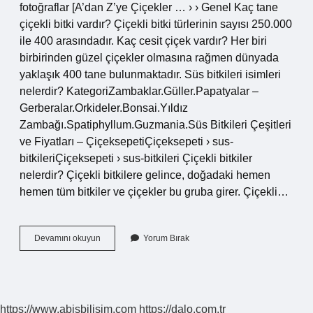
fotoğraflar [A’dan Z’ye Çiçekler … › › Genel Kaç tane
çiçekli bitki vardır? Çiçekli bitki türlerinin sayısı 250.000
ile 400 arasındadır. Kaç cesit çiçek vardır? Her biri
birbirinden güzel çiçekler olmasına rağmen dünyada
yaklaşık 400 tane bulunmaktadır. Süs bitkileri isimleri
nelerdir? KategoriZambaklar.Güller.Papatyalar –
Gerberalar.Orkideler.Bonsai.Yıldız
Zambağı.Spatiphyllum.Guzmania.Süs Bitkileri Çeşitleri
ve Fiyatları – ÇiçeksepetiÇiçeksepeti › sus-
bitkileriÇiçeksepeti › sus-bitkileri Çiçekli bitkiler
nelerdir? Çiçekli bitkilere gelince, doğadaki hemen
hemen tüm bitkiler ve çiçekler bu gruba girer. Çiçekli…
Çiçekli
Devamını okuyun
Yorum Bırak
Bitkilerin
Adları
Nelerdir
https://www.abisbilisim.com
https://dalo.com.tr