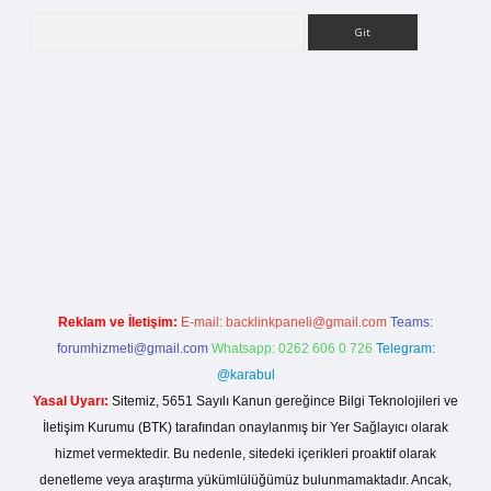
Arama
rg
Reklam ve İletişim:
E-mail:
backlinkpaneli@gmail.com
Teams:
forumhizmeti@gmail.com
Whatsapp: 0262 606 0 726
Telegram:
@karabul
Yasal Uyarı:
Sitemiz, 5651 Sayılı Kanun gereğince Bilgi Teknolojileri ve
İletişim Kurumu (BTK) tarafından onaylanmış bir Yer Sağlayıcı olarak
hizmet vermektedir. Bu nedenle, sitedeki içerikleri proaktif olarak
denetleme veya araştırma yükümlülüğümüz bulunmamaktadır. Ancak,