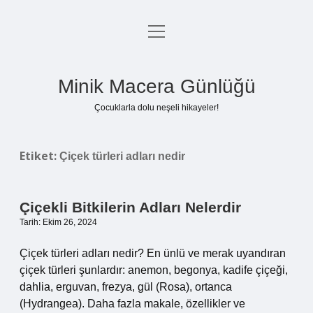
menüyü
Anasayfa
aç
Gizlilik Politikası
Minik Macera Günlüğü
Yasal Uyarı
Çocuklarla dolu neşeli hikayeler!
Hakkımızda
Etiket:
Çiçek türleri adları nedir
Çiçekli Bitkilerin Adları Nelerdir
Tarih: Ekim 26, 2024
Çiçek türleri adları nedir? En ünlü ve merak uyandıran
çiçek türleri şunlardır: anemon, begonya, kadife çiçeği,
dahlia, erguvan, frezya, gül (Rosa), ortanca
(Hydrangea). Daha fazla makale, özellikler ve