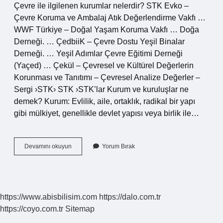
Çevre ile ilgilenen kurumlar nelerdir? STK Evko –
Çevre Koruma ve Ambalaj Atık Değerlendirme Vakfı …
WWF Türkiye – Doğal Yaşam Koruma Vakfı … Doğa
Derneği. … ÇedbiiK – Çevre Dostu Yeşil Binalar
Derneği. … Yeşil Adımlar Çevre Eğitimi Derneği
(Yaçed) … Çekül – Çevresel ve Kültürel Değerlerin
Korunması ve Tanıtımı – Çevresel Analize Değerler –
Sergi ›STK› STK ›STK’lar Kurum ve kuruluşlar ne
demek? Kurum: Evlilik, aile, ortaklık, radikal bir yapı
gibi mülkiyet, genellikle devlet yapısı veya birlik ile…
Çevreci
Devamını okuyun
Yorum Bırak
Kurum
Ve
Kuruluşlar
Ne
Demek
https://www.abisbilisim.com
https://dalo.com.tr
https://coyo.com.tr
Sitemap