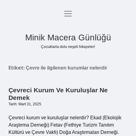
menüyü
Anasayfa
aç
Gizlilik Politikası
Minik Macera Günlüğü
Yasal Uyarı
Çocuklarla dolu neşeli hikayeler!
Hakkımızda
Etiket:
Çevre ile ilgilenen kurumlar nelerdir
Çevreci Kurum Ve Kuruluşlar Ne
Demek
Tarih: Mart 31, 2025
Çevreci kurum ve kuruluşlar nelerdir? Ekad (Ekolojik
Araştırma Derneği) Fetav (Fethiye Turizm Tanıtım
Kültürü ve Çevre Vakfı) Doğa Araştırmaları Derneği.