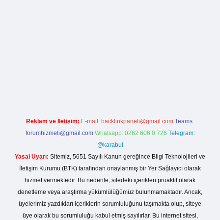
rg
Reklam ve İletişim:
E-mail:
backlinkpaneli@gmail.com
Teams:
forumhizmeti@gmail.com
Whatsapp: 0262 606 0 726
Telegram:
@karabul
Yasal Uyarı:
Sitemiz, 5651 Sayılı Kanun gereğince Bilgi Teknolojileri ve
İletişim Kurumu (BTK) tarafından onaylanmış bir Yer Sağlayıcı olarak
hizmet vermektedir. Bu nedenle, sitedeki içerikleri proaktif olarak
denetleme veya araştırma yükümlülüğümüz bulunmamaktadır. Ancak,
üyelerimiz yazdıkları içeriklerin sorumluluğunu taşımakta olup, siteye
üye olarak bu sorumluluğu kabul etmiş sayılırlar. Bu internet sitesi,