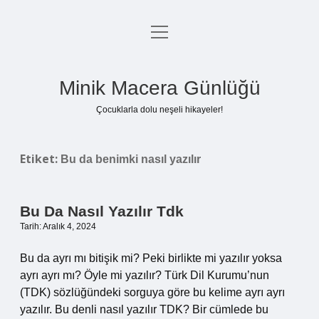
menüyü
Anasayfa
aç
Gizlilik Politikası
Minik Macera Günlüğü
Yasal Uyarı
Çocuklarla dolu neşeli hikayeler!
Hakkımızda
Etiket:
Bu da benimki nasıl yazılır
Bu Da Nasıl Yazılır Tdk
Tarih: Aralık 4, 2024
Bu da ayrı mı bitişik mi? Peki birlikte mi yazılır yoksa
ayrı ayrı mı? Öyle mi yazılır? Türk Dil Kurumu’nun
(TDK) sözlüğündeki sorguya göre bu kelime ayrı ayrı
yazılır. Bu denli nasıl yazılır TDK? Bir cümlede bu