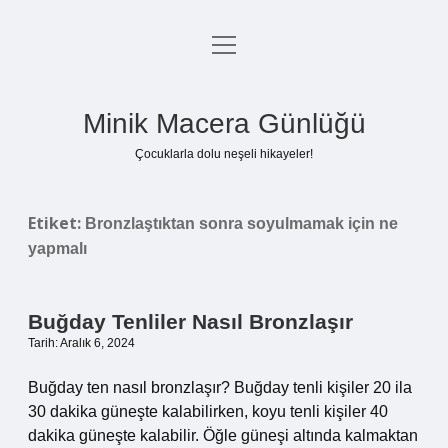
menüyü
Anasayfa
aç
Gizlilik Politikası
Minik Macera Günlüğü
Yasal Uyarı
Çocuklarla dolu neşeli hikayeler!
Hakkımızda
Etiket:
Bronzlaştıktan sonra soyulmamak için ne
yapmalı
Buğday Tenliler Nasıl Bronzlaşır
Tarih: Aralık 6, 2024
Buğday ten nasıl bronzlaşır? Buğday tenli kişiler 20 ila
30 dakika güneşte kalabilirken, koyu tenli kişiler 40
dakika güneşte kalabilir. Öğle güneşi altında kalmaktan