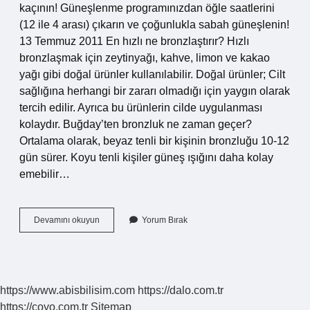
kaçının! Güneşlenme programınızdan öğle saatlerini
(12 ile 4 arası) çıkarın ve çoğunlukla sabah güneşlenin!
13 Temmuz 2011 En hızlı ne bronzlaştırır? Hızlı
bronzlaşmak için zeytinyağı, kahve, limon ve kakao
yağı gibi doğal ürünler kullanılabilir. Doğal ürünler; Cilt
sağlığına herhangi bir zararı olmadığı için yaygın olarak
tercih edilir. Ayrıca bu ürünlerin cilde uygulanması
kolaydır. Buğday’ten bronzluk ne zaman geçer?
Ortalama olarak, beyaz tenli bir kişinin bronzluğu 10-12
gün sürer. Koyu tenli kişiler güneş ışığını daha kolay
emebilir…
Buğday
Devamını okuyun
Yorum Bırak
Tenliler
Nasıl
Bronzlaşır
https://www.abisbilisim.com
https://dalo.com.tr
https://coyo.com.tr
Sitemap