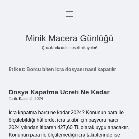
menüyü
Anasayfa
aç
Gizlilik Politikası
Minik Macera Günlüğü
Yasal Uyarı
Çocuklarla dolu neşeli hikayeler!
Hakkımızda
Etiket:
Borcu biten icra dosyası nasıl kapatılır
Dosya Kapatma Ücreti Ne Kadar
Tarih: Kasım 5, 2024
İcra kapatma harcı ne kadar 2024? Konunun para ile
ölçülebildiği hâllerde, icra takibi için başvuru harcı
2024 yılından itibaren 427,60 TL olarak uygulanacaktır.
Konunun para ile ölçülemediği icra takiplerinde ise