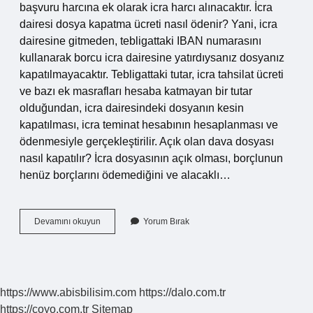
başvuru harcına ek olarak icra harcı alınacaktır. İcra
dairesi dosya kapatma ücreti nasıl ödenir? Yani, icra
dairesine gitmeden, tebligattaki IBAN numarasını
kullanarak borcu icra dairesine yatırdıysanız dosyanız
kapatılmayacaktır. Tebligattaki tutar, icra tahsilat ücreti
ve bazı ek masrafları hesaba katmayan bir tutar
olduğundan, icra dairesindeki dosyanın kesin
kapatılması, icra teminat hesabının hesaplanması ve
ödenmesiyle gerçekleştirilir. Açık olan dava dosyası
nasıl kapatılır? İcra dosyasının açık olması, borçlunun
henüz borçlarını ödemediğini ve alacaklı…
Dosya
Devamını okuyun
Yorum Bırak
Kapatma
Ücreti
Ne
Kadar
https://www.abisbilisim.com
https://dalo.com.tr
https://coyo.com.tr
Sitemap