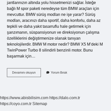
jantlarınızın altında yolu hissetmenizi sağlar. İsteğe
bağlı M spor paketi neredeyse tüm BMW araçları için
mevcuttur. BMW sürüş modları ne işe yarar? Sürüş
modları, aracınızı daha sportif, daha konforlu, daha az
tepkili ve daha yakıt tasarruflu hale getirmek için
şanzımanın, süspansiyonun ve direksiyonun çalışma
özelliklerini değiştirmenize olanak tanıyan
teknolojilerdir. BMW M motor nedir? BMW X5 M’deki M
TwinPower Turbo 8 silindirli benzinli motor. Bunu
başarmak için…
Bmw
Devamını okuyun
Yorum Bırak
M
Modu
Nedir
https://www.abisbilisim.com
https://dalo.com.tr
https://coyo.com.tr
Sitemap