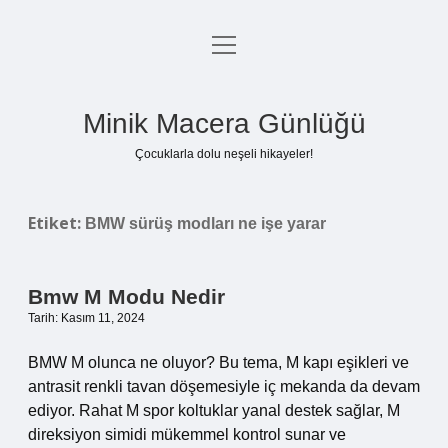
menüyü
Anasayfa
aç
Gizlilik Politikası
Minik Macera Günlüğü
Yasal Uyarı
Çocuklarla dolu neşeli hikayeler!
Hakkımızda
Etiket:
BMW sürüş modları ne işe yarar
Bmw M Modu Nedir
Tarih: Kasım 11, 2024
BMW M olunca ne oluyor? Bu tema, M kapı eşikleri ve
antrasit renkli tavan döşemesiyle iç mekanda da devam
ediyor. Rahat M spor koltuklar yanal destek sağlar, M
direksiyon simidi mükemmel kontrol sunar ve