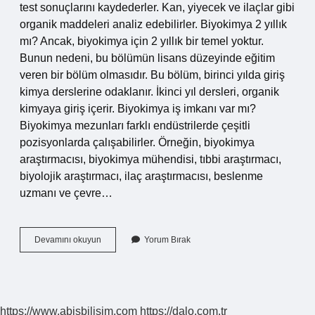
test sonuçlarını kaydederler. Kan, yiyecek ve ilaçlar gibi
organik maddeleri analiz edebilirler. Biyokimya 2 yıllık
mı? Ancak, biyokimya için 2 yıllık bir temel yoktur.
Bunun nedeni, bu bölümün lisans düzeyinde eğitim
veren bir bölüm olmasıdır. Bu bölüm, birinci yılda giriş
kimya derslerine odaklanır. İkinci yıl dersleri, organik
kimyaya giriş içerir. Biyokimya iş imkanı var mı?
Biyokimya mezunları farklı endüstrilerde çeşitli
pozisyonlarda çalışabilirler. Örneğin, biyokimya
araştırmacısı, biyokimya mühendisi, tıbbi araştırmacı,
biyolojik araştırmacı, ilaç araştırmacısı, beslenme
uzmanı ve çevre…
Biyokimya
Devamını okuyun
Yorum Bırak
2
Yıllık
Ne
Kadar
Maaş
https://www.abisbilisim.com
https://dalo.com.tr