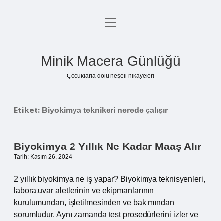
menüyü
Anasayfa
aç
Gizlilik Politikası
Minik Macera Günlüğü
Yasal Uyarı
Çocuklarla dolu neşeli hikayeler!
Hakkımızda
Etiket:
Biyokimya teknikeri nerede çalışır
Biyokimya 2 Yıllık Ne Kadar Maaş Alır
Tarih: Kasım 26, 2024
2 yıllık biyokimya ne iş yapar? Biyokimya teknisyenleri,
laboratuvar aletlerinin ve ekipmanlarının
kurulumundan, işletilmesinden ve bakımından
sorumludur. Aynı zamanda test prosedürlerini izler ve