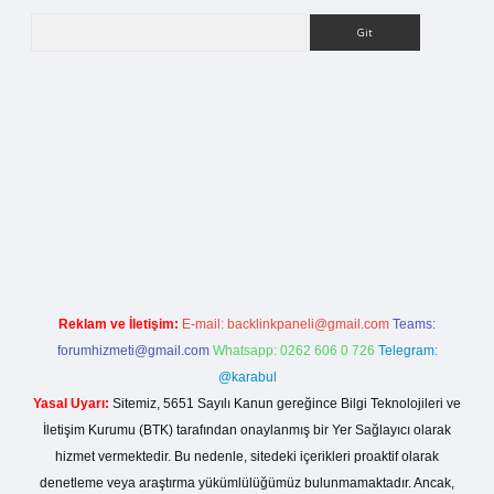
Arama
g
Reklam ve İletişim:
E-mail:
backlinkpaneli@gmail.com
Teams:
forumhizmeti@gmail.com
Whatsapp: 0262 606 0 726
Telegram:
@karabul
Yasal Uyarı:
Sitemiz, 5651 Sayılı Kanun gereğince Bilgi Teknolojileri ve
İletişim Kurumu (BTK) tarafından onaylanmış bir Yer Sağlayıcı olarak
hizmet vermektedir. Bu nedenle, sitedeki içerikleri proaktif olarak
denetleme veya araştırma yükümlülüğümüz bulunmamaktadır. Ancak,