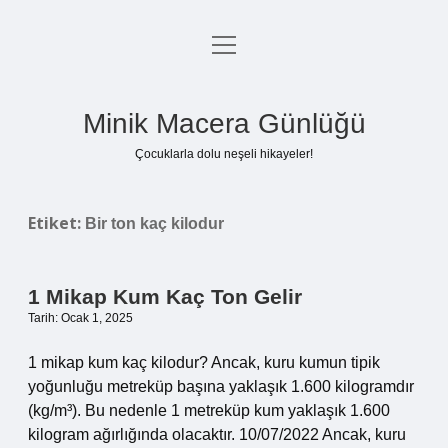
menüyü
Anasayfa
aç
Gizlilik Politikası
Minik Macera Günlüğü
Yasal Uyarı
Çocuklarla dolu neşeli hikayeler!
Hakkımızda
Etiket:
Bir ton kaç kilodur
1 Mikap Kum Kaç Ton Gelir
Tarih: Ocak 1, 2025
1 mikap kum kaç kilodur? Ancak, kuru kumun tipik
yoğunluğu metreküp başına yaklaşık 1.600 kilogramdır
(kg/m³). Bu nedenle 1 metreküp kum yaklaşık 1.600
kilogram ağırlığında olacaktır. 10/07/2022 Ancak, kuru