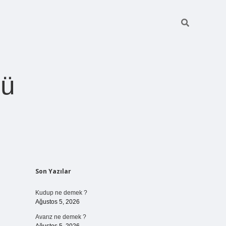
ğü
Sidebar
Son Yazılar
betci.org
Kudup ne demek ?
Ağustos 5, 2026
Avarız ne demek ?