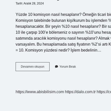
Tarih: Aralık 28, 2024
Yüzde 10 komisyon nasıl hesaplanır? Örneğin ticari bir
Komisyon talebinde bulunan kişi/kurum bu işlemden %1
hesaplanacaktır. Bir şeyin %10 nasıl hesaplanır? Bir sa
10 ile çarpıp 100’e bölerseniz o sayının %10’unu hesa
satımında aracılık komisyonu nasıl hesaplanır? Almak 
varsayalım. Bu hesaplamada satış fiyatının %2’si artı
= 10. Komisyon yüzdesi nedir? İşlem bedelinin…
10
Devamını okuyun
Yorum Bırak
Komisyon
Nasıl
Hesaplanır
https://www.abisbilisim.com
https://dalo.com.tr
https://