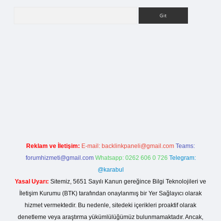
Arama
rg
Reklam ve İletişim:
E-mail:
backlinkpaneli@gmail.com
Teams:
forumhizmeti@gmail.com
Whatsapp: 0262 606 0 726
Telegram:
@karabul
Yasal Uyarı:
Sitemiz, 5651 Sayılı Kanun gereğince Bilgi Teknolojileri ve
İletişim Kurumu (BTK) tarafından onaylanmış bir Yer Sağlayıcı olarak
hizmet vermektedir. Bu nedenle, sitedeki içerikleri proaktif olarak
denetleme veya araştırma yükümlülüğümüz bulunmamaktadır. Ancak,