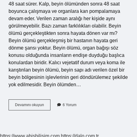
48 saat sürer. Kalp, beyin ölümünden sonra 48 saat
boyunca çalışmaya ve organlara kan pompalamaya
devam eder. Verilen zaman aralığı her kişide aynı
görülmeyebilir. Bazı zaman farklılıkları olabilir. Beyin
ölümü gerçekleştikten sonra hayata dönen var mı?
Beyin ölümü gerçekleşmiş bir hastanın hayata geri
dönme şansı yoktur. Beyin ölümü, organ bağışı söz
konusu olduğunda insanların endişe duyduğu başlıca
konulardan biridir. Kalıcı vejetatif durum veya koma ile
karıştırılan beyin ölümü, beyin sapı adı verilen özel bir
beyin bölgesinin işlevlerinin geri döndürülemez şekilde
yok edilmesidir. Beyin ölümden…
Beyin
Devamını okuyun
6 Yorum
Ölümü
Gerçekleşen
Insan
Ne
Kadar
https://www.abisbilisim.com
https://dalo.com.tr