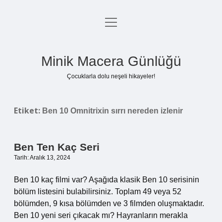
menüyü
Anasayfa
aç
Gizlilik Politikası
Minik Macera Günlüğü
Yasal Uyarı
Çocuklarla dolu neşeli hikayeler!
Hakkımızda
Etiket:
Ben 10 Omnitrixin sırrı nereden izlenir
Ben Ten Kaç Seri
Tarih: Aralık 13, 2024
Ben 10 kaç filmi var? Aşağıda klasik Ben 10 serisinin
bölüm listesini bulabilirsiniz. Toplam 49 veya 52
bölümden, 9 kısa bölümden ve 3 filmden oluşmaktadır.
Ben 10 yeni seri çıkacak mı? Hayranların merakla