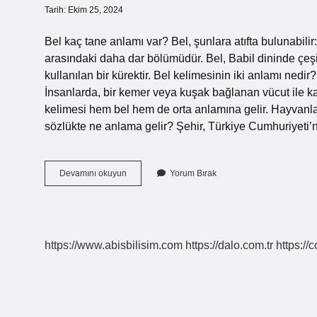
Tarih: Ekim 25, 2024
Bel kaç tane anlamı var? Bel, şunlara atıfta bulunabilir
arasındaki daha dar bölümüdür. Bel, Babil dininde çeşit
kullanılan bir kürektir. Bel kelimesinin iki anlamı nedir
İnsanlarda, bir kemer veya kuşak bağlanan vücut ile ka
kelimesi hem bel hem de orta anlamına gelir. Hayvanlar
sözlükte ne anlama gelir? Şehir, Türkiye Cumhuriyeti’n
Bel
Devamını okuyun
Yorum Bırak
Kelimesinin
Sözlük
Anlamı
Nedir
https://www.abisbilisim.com
https://dalo.com.tr
https://