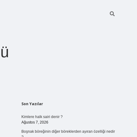
ğü
Sidebar
Son Yazılar
betci.org
Kimlere halk sairi denir ?
Ağustos 7, 2026
Boşnak böreğinin diğer böreklerden ayıran özelliği nedir