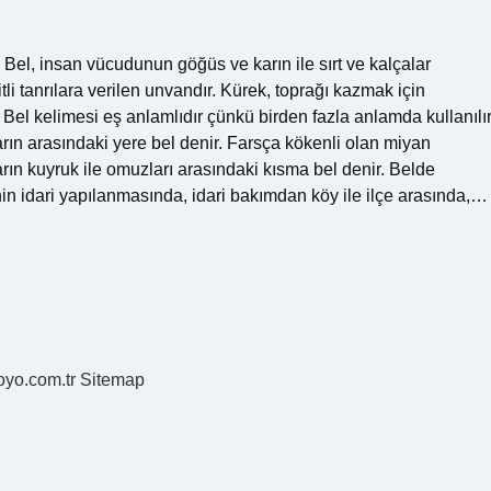
: Bel, insan vücudunun göğüs ve karın ile sırt ve kalçalar
li tanrılara verilen unvandır. Kürek, toprağı kazmak için
? Bel kelimesi eş anlamlıdır çünkü birden fazla anlamda kullanılır
rın arasındaki yere bel denir. Farsça kökenli olan miyan
ın kuyruk ile omuzları arasındaki kısma bel denir. Belde
in idari yapılanmasında, idari bakımdan köy ile ilçe arasında,…
coyo.com.tr
Sitemap