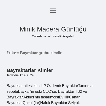
menüyü
Anasayfa
aç
Gizlilik Politikası
Minik Macera Günlüğü
Yasal Uyarı
Çocuklarla dolu neşeli hikayeler!
Hakkımızda
Etiket:
Bayraktar grubu kimdir
Bayraktarlar Kimler
Tarih: Aralık 14, 2024
Bayraktar ailesi kimdir? Özdemir BayraktarTanınma
sebebiBaykar’ın eski CEO’su, Bayraktar TB2 ve
Bayraktar Akıncı’nın tasarımcısıEvlilikCanan
BayraktarÇocuk(lar)Haluk Bayraktar Selçuk