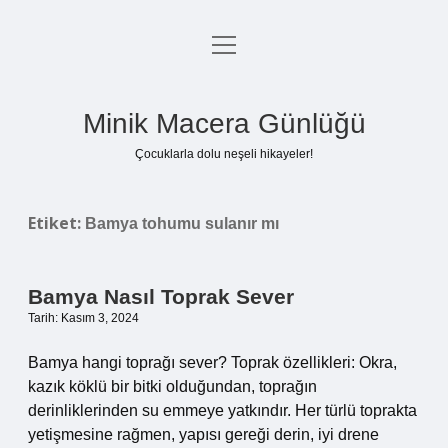
menüyü
Anasayfa
aç
Gizlilik Politikası
Minik Macera Günlüğü
Yasal Uyarı
Çocuklarla dolu neşeli hikayeler!
Hakkımızda
Etiket:
Bamya tohumu sulanır mı
Bamya Nasıl Toprak Sever
Tarih: Kasım 3, 2024
Bamya hangi toprağı sever? Toprak özellikleri: Okra,
kazık köklü bir bitki olduğundan, toprağın
derinliklerinden su emmeye yatkındır. Her türlü toprakta
yetişmesine rağmen, yapısı gereği derin, iyi drene