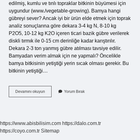
edilmiş, kumlu ve tınlı topraklar bitkinin büyümesi için
uygundur (www./vegetable-growing). Bamya hangi
gübreyi sever? Ancak iyi bir ürün elde etmek için toprak
analiz sonuçlarına göre dekara 3-4 kg N, 8-10 kg
P2O5, 10-12 kg K2O içeren ticari bazik gübre verilerek
diskli tırmık ile 0-15 cm derinliğe kadar karıştırılır.
Dekara 2-3 ton yanmış gübre atılması tavsiye edilir.
Bamyadan verim almak için ne yapmalı? Öncelikle
bamya bitkisinin yetiştiği yerin sıcak olması gerekir. Bu
bitkinin yetiştiği…
Bamya
Devamını okuyun
Yorum Bırak
Nasıl
Toprak
Sever
https://www.abisbilisim.com
https://dalo.com.tr
https://coyo.com.tr
Sitemap