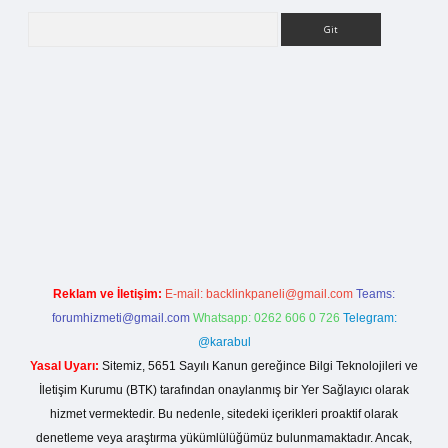
Arama
org
Reklam ve İletişim:
E-mail:
backlinkpaneli@gmail.com
Teams:
forumhizmeti@gmail.com
Whatsapp: 0262 606 0 726
Telegram:
@karabul
Yasal Uyarı:
Sitemiz, 5651 Sayılı Kanun gereğince Bilgi Teknolojileri ve
İletişim Kurumu (BTK) tarafından onaylanmış bir Yer Sağlayıcı olarak
hizmet vermektedir. Bu nedenle, sitedeki içerikleri proaktif olarak
denetleme veya araştırma yükümlülüğümüz bulunmamaktadır. Ancak,