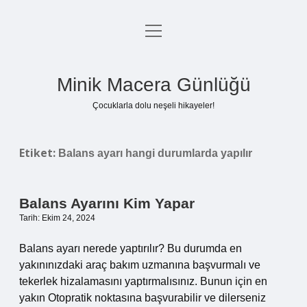
menüyü
Anasayfa
aç
Gizlilik Politikası
Minik Macera Günlüğü
Yasal Uyarı
Çocuklarla dolu neşeli hikayeler!
Hakkımızda
Etiket:
Balans ayarı hangi durumlarda yapılır
Balans Ayarını Kim Yapar
Tarih: Ekim 24, 2024
Balans ayarı nerede yaptırılır? Bu durumda en
yakınınızdaki araç bakım uzmanına başvurmalı ve
tekerlek hizalamasını yaptırmalısınız. Bunun için en
yakın Otopratik noktasına başvurabilir ve dilerseniz