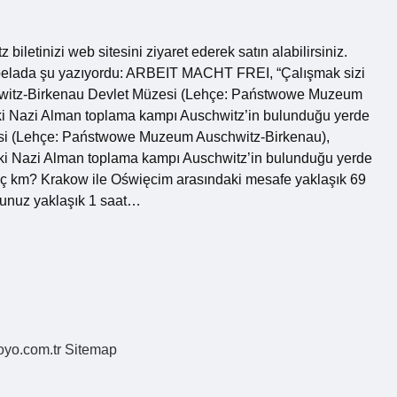
z biletinizi web sitesini ziyaret ederek satın alabilirsiniz.
tabelada şu yazıyordu: ARBEIT MACHT FREI, “Çalışmak sizi
chwitz-Birkenau Devlet Müzesi (Lehçe: Państwowe Muzeum
ki Nazi Alman toplama kampı Auschwitz’in bulunduğu yerde
esi (Lehçe: Państwowe Muzeum Auschwitz-Birkenau),
eki Nazi Alman toplama kampı Auschwitz’in bulunduğu yerde
aç km? Krakow ile Oświęcim arasındaki mesafe yaklaşık 69
ğunuz yaklaşık 1 saat…
coyo.com.tr
Sitemap