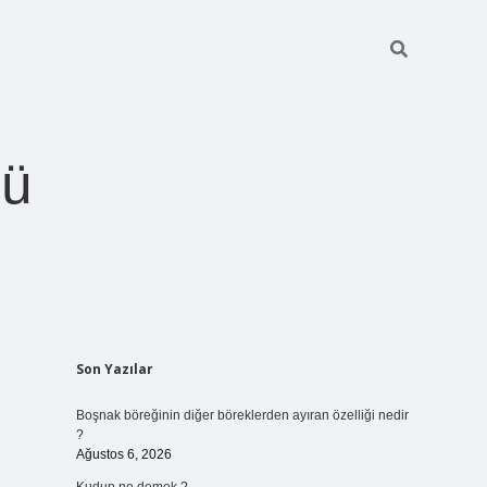
ğü
Sidebar
Son Yazılar
betci.org
Boşnak böreğinin diğer böreklerden ayıran özelliği nedir
?
Ağustos 6, 2026