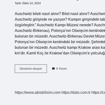
Tarih: Ekim 14, 2024
Auschwitz bileti nasıl alınır? Bilet nasıl alınır? Auschwit
Auschwitz girişinde ne yazıyor? Kampın girişindeki 
özgürleştirir.” Auschwitz Kampı Müzesi nerede? Aus
Auschwitz-Birkenau), Polonya’nın Oświęcim kentinde
bulunan bir müzedir. Auschwitz-Birkenau Devlet Müz
Polonya’nın Oświęcim kentindeki bir müzedir. Şehird
bulunan bir müzedir. Auschwitz kampı Krakow arası k
km’dir. Kamil Koç ile Krakow’dan Oświęcim’e yolculu
Auschwitz
Devamını okuyun
8 Yorum
Giriş
Ücretli
Mi
https://www.abisbilisim.com
https://dalo.com.tr
https://