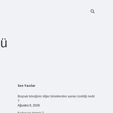
ğü
Sidebar
Son Yazılar
betci.org
Boşnak böreğinin diğer böreklerden ayıran özelliği nedir
?
Ağustos 6, 2026