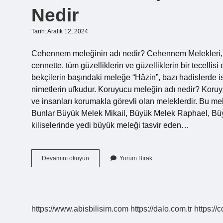
Nedir
Tarih: Aralık 12, 2024
Cehennem meleğinin adı nedir? Cehennem Melekleri, M
cennette, tüm güzelliklerin ve güzelliklerin bir tecellis
bekçilerin başındaki meleğe “Hâzin”, bazı hadislerde is
nimetlerin ufkudur. Koruyucu meleğin adı nedir? Koruyu
ve insanları korumakla görevli olan meleklerdir. Bu mel
Bunlar Büyük Melek Mikail, Büyük Melek Raphael, Büy
kiliselerinde yedi büyük meleği tasvir eden…
Cehennem
Devamını okuyun
Yorum Bırak
Kapısında
Bekleyen
Meleğin
Adı
Nedir
https://www.abisbilisim.com
https://dalo.com.tr
https://