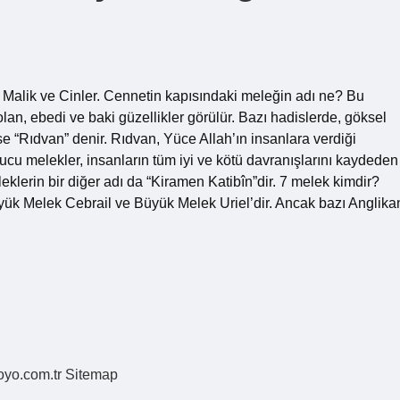
alik ve Cinler. Cennetin kapısındaki meleğin adı ne? Bu
i olan, ebedi ve baki güzellikler görülür. Bazı hadislerde, göksel
e “Rıdvan” denir. Rıdvan, Yüce Allah’ın insanlara verdiği
cu melekler, insanların tüm iyi ve kötü davranışlarını kaydeden
eklerin bir diğer adı da “Kiramen Katibîn”dir. 7 melek kimdir?
ük Melek Cebrail ve Büyük Melek Uriel’dir. Ancak bazı Anglika
coyo.com.tr
Sitemap