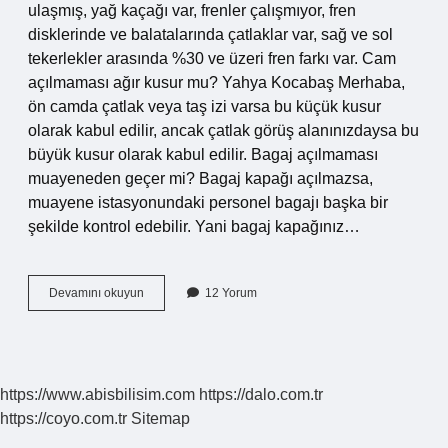
ulaşmış, yağ kaçağı var, frenler çalışmıyor, fren
disklerinde ve balatalarında çatlaklar var, sağ ve sol
tekerlekler arasında %30 ve üzeri fren farkı var. Cam
açılmaması ağır kusur mu? Yahya Kocabaş Merhaba,
ön camda çatlak veya taş izi varsa bu küçük kusur
olarak kabul edilir, ancak çatlak görüş alanınızdaysa bu
büyük kusur olarak kabul edilir. Bagaj açılmaması
muayeneden geçer mi? Bagaj kapağı açılmazsa,
muayene istasyonundaki personel bagajı başka bir
şekilde kontrol edebilir. Yani bagaj kapağınız…
Kapı
Devamını okuyun
12 Yorum
Açılmaması
Ağır
Kusur
Mu
https://www.abisbilisim.com
https://dalo.com.tr
https://coyo.com.tr
Sitemap