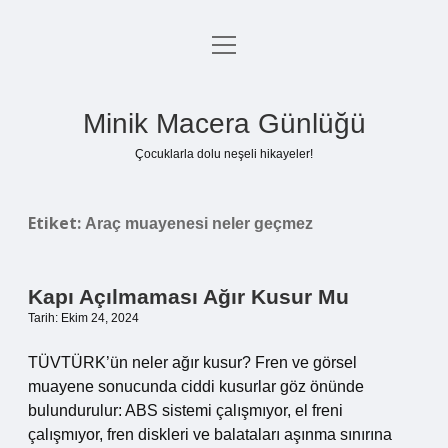
menüyü
Anasayfa
aç
Gizlilik Politikası
Minik Macera Günlüğü
Yasal Uyarı
Çocuklarla dolu neşeli hikayeler!
Hakkımızda
Etiket:
Araç muayenesi neler geçmez
Kapı Açılmaması Ağır Kusur Mu
Tarih: Ekim 24, 2024
TÜVTÜRK’ün neler ağır kusur? Fren ve görsel
muayene sonucunda ciddi kusurlar göz önünde
bulundurulur: ABS sistemi çalışmıyor, el freni
çalışmıyor, fren diskleri ve balataları aşınma sınırına