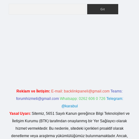
Arama
rg
Reklam ve İletişim:
E-mail:
backlinkpaneli@gmail.com
Teams:
forumhizmeti@gmail.com
Whatsapp: 0262 606 0 726
Telegram:
@karabul
Yasal Uyarı:
Sitemiz, 5651 Sayılı Kanun gereğince Bilgi Teknolojileri ve
İletişim Kurumu (BTK) tarafından onaylanmış bir Yer Sağlayıcı olarak
hizmet vermektedir. Bu nedenle, sitedeki içerikleri proaktif olarak
denetleme veya araştırma yükümlülüğümüz bulunmamaktadır. Ancak,