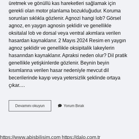
üretmek ve gönüllü kas hareketleri sağlamak için
gerekli olan motor planlama bozukluğudur. Koruma
sorunları sıklıkla gözlenir. Agnozi hangi lob? Görsel
agnoz, en yaygın agnosin şeklidir ve genellikle
oksitalal lob ve dorsal veya ventral akımlara verilen
hasardan kaynaklanır. 2 Mayıs 2024 Resim en yaygın
agnoz şeklidir ve genellikle oksipitalik lakeylerin
hasarından kaynaklanır. Apraksi neden olur? Dil pratik
genellikle yetişkinlerde gözlenir. Beynin beyin
kısımlarına verilen hasar nedeniyle mevcut dil
becerilerinde kayıp veya yetersizlik şeklinde ortaya
çıkar.…
Apraksi
Devamını okuyun
Yorum Bırak
Hangi
Lob
Hasarı
https://www.abisbilisim.com
https://dalo.com.tr