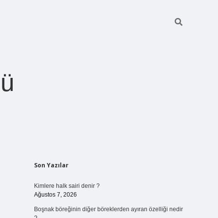
ğü
Sidebar
Son Yazılar
betci.org
Kimlere halk sairi denir ?
Ağustos 7, 2026
Boşnak böreğinin diğer böreklerden ayıran özelliği nedir