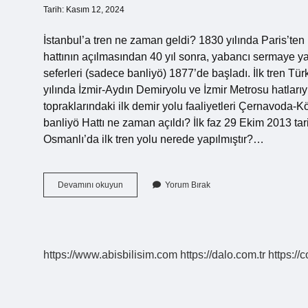
Tarih: Kasım 12, 2024
İstanbul’a tren ne zaman geldi? 1830 yılında Paris’ten 
hattının açılmasından 40 yıl sonra, yabancı sermaye ya
seferleri (sadece banliyö) 1877’de başladı. İlk tren T
yılında İzmir-Aydın Demiryolu ve İzmir Metrosu hatlar
topraklarındaki ilk demir yolu faaliyetleri Çernavoda-Kö
banliyö Hattı ne zaman açıldı? İlk faz 29 Ekim 2013 tari
Osmanlı’da ilk tren yolu nerede yapılmıştır?…
Istanbula
Devamını okuyun
Yorum Bırak
Ilk
Tren
Ne
Zaman
Geldi
https://www.abisbilisim.com
https://dalo.com.tr
https://