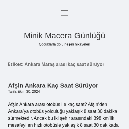
menüyü
Anasayfa
aç
Gizlilik Politikası
Minik Macera Günlüğü
Yasal Uyarı
Çocuklarla dolu neşeli hikayeler!
Hakkımızda
Etiket:
Ankara Maraş arası kaç saat sürüyor
Afşin Ankara Kaç Saat Sürüyor
Tarih: Ekim 30, 2024
Afşin Ankara arası otobüs ile kaç saat? Afşin’den
Ankara’ya otobüs yolculuğu yaklaşık 8 saat 30 dakika
sürmektedir. Ancak bu iki şehir arasındaki 398 km’lik
mesafeyi en hızlı otobüsle yaklaşık 8 saat 30 dakikada