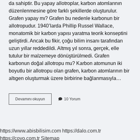
da sahiptir. Bu yapay allotroplar, karbon atomlarının
düzenlenmesine göre farklı şekillerde oluşturulur.
Grafen yapay mı? Grafen bu nedenle karbonun bir
allotropudur. 1940’larda Phillip Russel Wallace,
monatomik bir karbon yapısı yaratma teorik konseptini
geliştirdi. Ancak bu fikir, çoğu bilim insanı tarafından
uzun yıllar reddedildi. Altmış yıl sonra, gerçek, elle
tutulur bir malzemeye dönüştürülmedi. Grafen
karbonun doğal allotropu mu? Karbon atomunun iki
boyutlu bir allotropu olan grafen, karbon atomlarının bir
altıgen oluşturmak üzere birbirine bağlanmasıyla…
Grafen
Devamını okuyun
10 Yorum
Yapay
Allotrop
Mu
https://www.abisbilisim.com
https://dalo.com.tr
https://coyo.com.tr
Sitemap