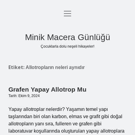
menüyü
Anasayfa
aç
Gizlilik Politikası
Minik Macera Günlüğü
Yasal Uyarı
Çocuklarla dolu neşeli hikayeler!
Hakkımızda
Etiket:
Allotropların neleri aynıdır
Grafen Yapay Allotrop Mu
Tarih: Ekim 9, 2024
Yapay allotroplar nelerdir? Yaşamın temel yapı
taşlarından biri olan karbon, elmas ve grafit gibi doğal
allotropların yanı sıra, fulleren ve grafen gibi
laboratuvar koşullarında oluşturulan yapay allotroplara