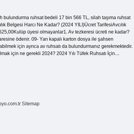
ah bulundurma ruhsat bedeli 17 bin 566 TL, silah taşıma ruhsat
ılık Belgesi Harcı Ne Kadar? (2024 YILI)Ücret TarifesiAvcılık
5625,00Kulüp üyesi olmayanlar1. Av tezkeresi ücreti ne kadar?
daresine ödenir. 09- Yarı kapalı karton dosya ile şahsen
bilmek için ayrıca av ruhsatı da bulundurmanız gerekmektedir.
 almak için ne gerekli 2024? 2024 Yılı Tüfek Ruhsatı İçin…
coyo.com.tr
Sitemap