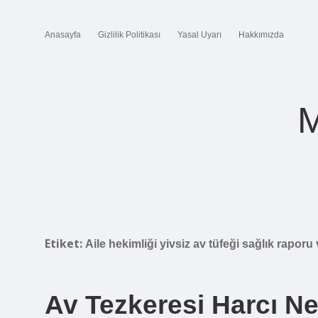
Anasayfa
Gizlilik Politikası
Yasal Uyarı
Hakkımızda
M
Etiket:
Aile hekimliği yivsiz av tüfeği sağlık raporu
Av Tezkeresi Harcı N