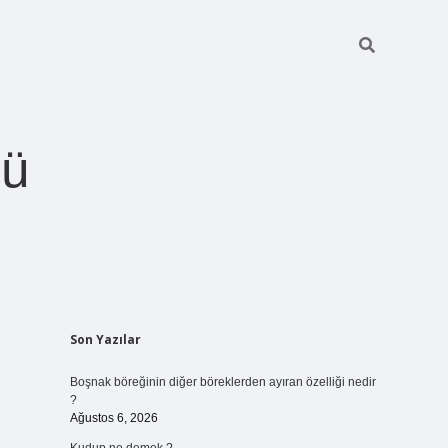
ğü
Sidebar
Son Yazılar
betci.org
Boşnak böreğinin diğer böreklerden ayıran özelliği nedir
?
Ağustos 6, 2026