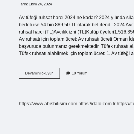
Tarih: Ekim 24, 2024
Av tüfeği ruhsat harcı 2024 ne kadar? 2024 yılında sil
bedeli ise 54 bin 889,50 TL olarak belirlendi. 2024 Avc
ruhsat harcı (TL)Avcılık izni (TL)Kulüp üyeleri1.516.3
Av ruhsatı için toplam ücret: Av ruhsatı ücreti Orman İ
başvuruda bulunmanız gerekmektedir. Tüfek ruhsatı ala
Tüfek ruhsatı alabilmek için toplam ücret: 1. Av tüfeği
Av
Devamını okuyun
10 Yorum
Tezkeresi
Harcı
Ne
Kadar
https://www.abisbilisim.com
https://dalo.com.tr
https://