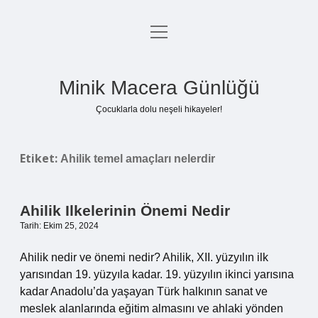
menüyü
Anasayfa
aç
Gizlilik Politikası
Minik Macera Günlüğü
Yasal Uyarı
Çocuklarla dolu neşeli hikayeler!
Hakkımızda
Etiket:
Ahilik temel amaçları nelerdir
Ahilik Ilkelerinin Önemi Nedir
Tarih: Ekim 25, 2024
Ahilik nedir ve önemi nedir? Ahilik, XII. yüzyılın ilk
yarısından 19. yüzyıla kadar. 19. yüzyılın ikinci yarısına
kadar Anadolu’da yaşayan Türk halkının sanat ve
meslek alanlarında eğitim almasını ve ahlaki yönden