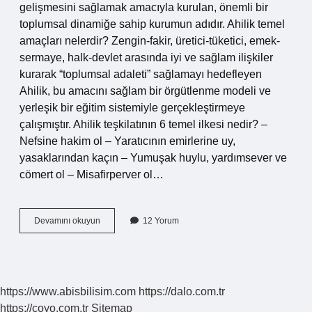
gelişmesini sağlamak amacıyla kurulan, önemli bir
toplumsal dinamiğe sahip kurumun adıdır. Ahilik temel
amaçları nelerdir? Zengin-fakir, üretici-tüketici, emek-
sermaye, halk-devlet arasında iyi ve sağlam ilişkiler
kurarak “toplumsal adaleti” sağlamayı hedefleyen
Ahilik, bu amacını sağlam bir örgütlenme modeli ve
yerleşik bir eğitim sistemiyle gerçekleştirmeye
çalışmıştır. Ahilik teşkilatının 6 temel ilkesi nedir? –
Nefsine hakim ol – Yaratıcının emirlerine uy,
yasaklarından kaçın – Yumuşak huylu, yardımsever ve
cömert ol – Misafirperver ol…
Ahilik
Devamını okuyun
12 Yorum
Ilkelerinin
Önemi
Nedir
https://www.abisbilisim.com
https://dalo.com.tr
https://coyo.com.tr
Sitemap