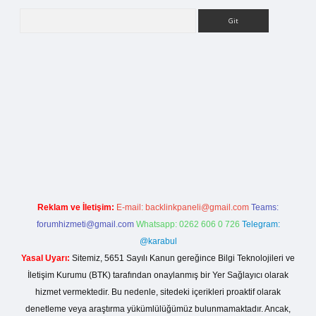
Arama
rg
Reklam ve İletişim:
E-mail:
backlinkpaneli@gmail.com
Teams:
forumhizmeti@gmail.com
Whatsapp: 0262 606 0 726
Telegram:
@karabul
Yasal Uyarı:
Sitemiz, 5651 Sayılı Kanun gereğince Bilgi Teknolojileri ve
İletişim Kurumu (BTK) tarafından onaylanmış bir Yer Sağlayıcı olarak
hizmet vermektedir. Bu nedenle, sitedeki içerikleri proaktif olarak
denetleme veya araştırma yükümlülüğümüz bulunmamaktadır. Ancak,