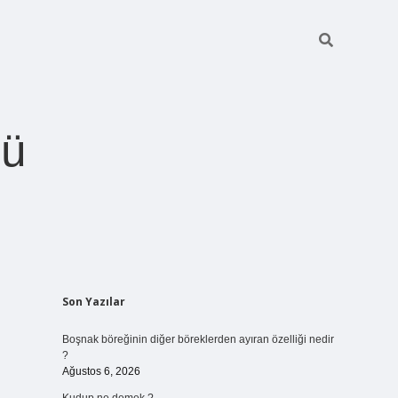
ğü
Sidebar
Son Yazılar
betci.org
Boşnak böreğinin diğer böreklerden ayıran özelliği nedir
?
Ağustos 6, 2026