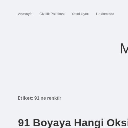
Anasayfa
Gizlilik Politikası
Yasal Uyarı
Hakkımızda
M
Etiket:
91 ne renktir
91 Boyaya Hangi Oks