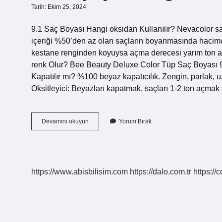
Tarih: Ekim 25, 2024
9.1 Saç Boyası Hangi oksidan Kullanılır? Nevacolor sa
içeriği %50’den az olan saçların boyanmasında hacimce
kestane renginden koyuysa açma derecesi yarım ton aza
renk Olur? Bee Beauty Deluxe Color Tüp Saç Boyası 9.
Kapatılır mı? %100 beyaz kapatıcılık. Zengin, parlak, 
Oksitleyici: Beyazları kapatmak, saçları 1-2 ton açm
91
Devamını okuyun
Yorum Bırak
Boyaya
Hangi
Oksidan
https://www.abisbilisim.com
https://dalo.com.tr
https://