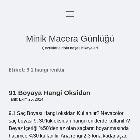
menüyü
Anasayfa
aç
Gizlilik Politikası
Minik Macera Günlüğü
Yasal Uyarı
Çocuklarla dolu neşeli hikayeler!
Hakkımızda
Etiket:
9 1 hangi renktir
91 Boyaya Hangi Oksidan
Tarih: Ekim 25, 2024
9.1 Saç Boyası Hangi oksidan Kullanılır? Nevacolor
saç boyası 9. 30’luk oksidan hangi renklerde kullanılır?
Beyaz içeriği %50’den az olan saçların boyanmasında
hacimce %30 kullanılır. Ana rengi 2-3 tona kadar açar.