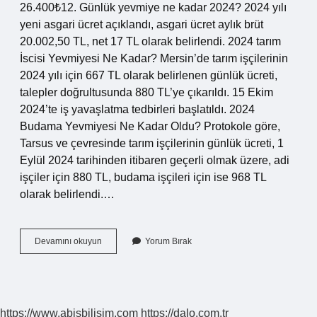
26.400₺12. Günlük yevmiye ne kadar 2024? 2024 yılı
yeni asgari ücret açıklandı, asgari ücret aylık brüt
20.002,50 TL, net 17 TL olarak belirlendi. 2024 tarım
İscisi Yevmiyesi Ne Kadar? Mersin’de tarım işçilerinin
2024 yılı için 667 TL olarak belirlenen günlük ücreti,
talepler doğrultusunda 880 TL’ye çıkarıldı. 15 Ekim
2024’te iş yavaşlatma tedbirleri başlatıldı. 2024
Budama Yevmiyesi Ne Kadar Oldu? Protokole göre,
Tarsus ve çevresinde tarım işçilerinin günlük ücreti, 1
Eylül 2024 tarihinden itibaren geçerli olmak üzere, adi
işçiler için 880 TL, budama işçileri için ise 968 TL
olarak belirlendi.…
Amele
Devamını okuyun
Yorum Bırak
Yevmiyesi
Ne
Kadar
2024
https://www.abisbilisim.com
https://dalo.com.tr