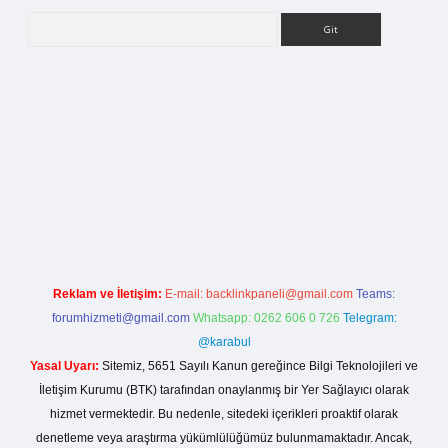
Arama
rg
Reklam ve İletişim:
E-mail:
backlinkpaneli@gmail.com
Teams:
forumhizmeti@gmail.com
Whatsapp: 0262 606 0 726
Telegram:
@karabul
Yasal Uyarı:
Sitemiz, 5651 Sayılı Kanun gereğince Bilgi Teknolojileri ve
İletişim Kurumu (BTK) tarafından onaylanmış bir Yer Sağlayıcı olarak
hizmet vermektedir. Bu nedenle, sitedeki içerikleri proaktif olarak
denetleme veya araştırma yükümlülüğümüz bulunmamaktadır. Ancak,