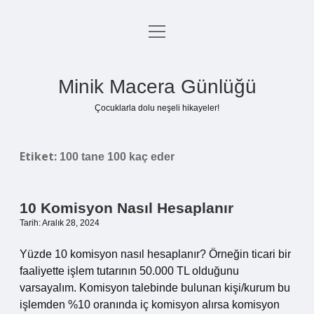
menüyü
Anasayfa
aç
Gizlilik Politikası
Minik Macera Günlüğü
Yasal Uyarı
Çocuklarla dolu neşeli hikayeler!
Hakkımızda
Etiket:
100 tane 100 kaç eder
10 Komisyon Nasıl Hesaplanır
Tarih: Aralık 28, 2024
Yüzde 10 komisyon nasıl hesaplanır? Örneğin ticari bir
faaliyette işlem tutarının 50.000 TL olduğunu
varsayalım. Komisyon talebinde bulunan kişi/kurum bu
işlemden %10 oranında iç komisyon alırsa komisyon