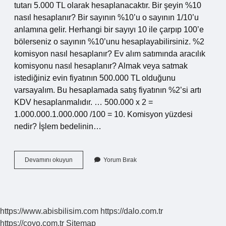
tutarı 5.000 TL olarak hesaplanacaktır. Bir şeyin %10
nasıl hesaplanır? Bir sayının %10’u o sayının 1/10’u
anlamına gelir. Herhangi bir sayıyı 10 ile çarpıp 100’e
bölerseniz o sayının %10’unu hesaplayabilirsiniz. %2
komisyon nasıl hesaplanır? Ev alım satımında aracılık
komisyonu nasıl hesaplanır? Almak veya satmak
istediğiniz evin fiyatının 500.000 TL olduğunu
varsayalım. Bu hesaplamada satış fiyatının %2’si artı
KDV hesaplanmalıdır. … 500.000 x 2 =
1.000.000.1.000.000 /100 = 10. Komisyon yüzdesi
nedir? İşlem bedelinin…
10
Devamını okuyun
Yorum Bırak
Komisyon
Nasıl
Hesaplanır
https://www.abisbilisim.com
https://dalo.com.tr
https://coyo.com.tr
Sitemap