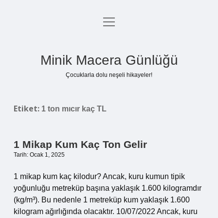
menüyü
Anasayfa
aç
Gizlilik Politikası
Minik Macera Günlüğü
Yasal Uyarı
Çocuklarla dolu neşeli hikayeler!
Hakkımızda
Etiket:
1 ton mıcır kaç TL
1 Mikap Kum Kaç Ton Gelir
Tarih: Ocak 1, 2025
1 mikap kum kaç kilodur? Ancak, kuru kumun tipik
yoğunluğu metreküp başına yaklaşık 1.600 kilogramdır
(kg/m³). Bu nedenle 1 metreküp kum yaklaşık 1.600
kilogram ağırlığında olacaktır. 10/07/2022 Ancak, kuru