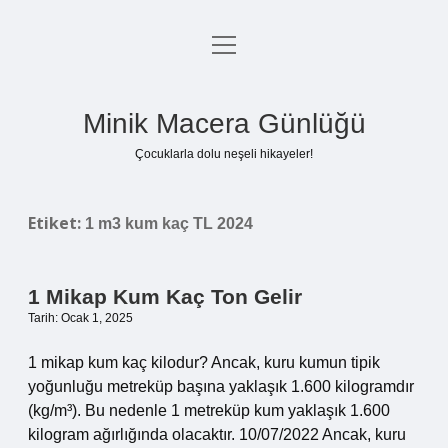
menüyü
Anasayfa
aç
Gizlilik Politikası
Minik Macera Günlüğü
Yasal Uyarı
Çocuklarla dolu neşeli hikayeler!
Hakkımızda
Etiket:
1 m3 kum kaç TL 2024
1 Mikap Kum Kaç Ton Gelir
Tarih: Ocak 1, 2025
1 mikap kum kaç kilodur? Ancak, kuru kumun tipik
yoğunluğu metreküp başına yaklaşık 1.600 kilogramdır
(kg/m³). Bu nedenle 1 metreküp kum yaklaşık 1.600
kilogram ağırlığında olacaktır. 10/07/2022 Ancak, kuru