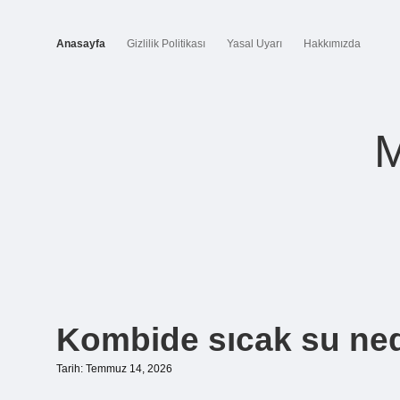
Anasayfa
Gizlilik Politikası
Yasal Uyarı
Hakkımızda
M
Minik
Kombide sıcak su ne
Macera
Tarih: Temmuz 14, 2026
Günlüğü