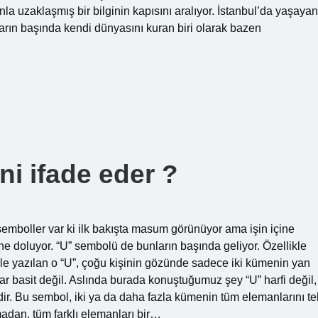
nla uzaklaşmış bir bilginin kapısını aralıyor. İstanbul’da yaşayan
yarın başında kendi dünyasını kuran biri olarak bazen
i ifade eder ?
emboller var ki ilk bakışta masum görünüyor ama işin içine
ine doluyor. “U” sembolü de bunların başında geliyor. Özellikle
le yazılan o “U”, çoğu kişinin gözünde sadece iki kümenin yan
r basit değil. Aslında burada konuştuğumuz şey “U” harfi değil,
dir. Bu sembol, iki ya da daha fazla kümenin tüm elemanlarını te
ymadan, tüm farklı elemanları bir…