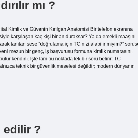
ırılır mı ?
tal Kimlik ve Güvenin Kırılgan Anatomisi Bir telefon ekranına
iyle karşılaşan kaç kişi bir an duraksar? Ya da emekli maaşını
olarak tanıtan sese “doğrulama için TC’nizi alabilir miyim?” sorus
yeni mezun bir genç, iş başvurusu formuna kimlik numarasını
ulur kendini. İşte tam bu noktada tek bir soru belirir: TC
yalnızca teknik bir güvenlik meselesi değildir; modern dünyanın
edilir ?