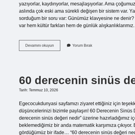
yazıyorlar, kaydırıyorlar, mesajlaşıyorlar. Ama çoğumuz
aslında çok eski ama sürekli değişen bir sistem var. 
sorduğum bir soru var: Günümüz klavyesine ne denir? Ba
var hem kültür farkları hem de günlük alışkanlıklarım
Günümüz
Devamını okuyun
Yorum Bırak
klavyesine
ne
denir
?
60 derecenin sinüs de
Tarih: Temmuz 10, 2026
Egecocukdunyasi sayfamızı ziyaret ettiğiniz için teşekk
düşüncelerinizi bizimle paylaşın! 60 Derecenin Sinü
derecenin sinüs değeri nedir” üzerine hazırladığımız iç
beklemediğimiz bir anda matematik karşımıza çıkıyor. Bi
gördüğümüz bir ifade… “60 derecenin sinüs değeri ned