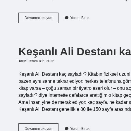
U
Devamını okuyun
Yorum Bırak
sembolü
ne
kümesini
ifade
eder
Keşanlı Ali Destanı ka
?
Tarih: Temmuz 6, 2026
Keşanlı Ali Destanı kaç sayfadır? Kitabın fiziksel uzu
bazen aynı sahne tekrar ediyor: herkes telefonuna gö
kitap varsa – çoğu zaman bir tiyatro eseri olur – onu 
sayfadır? diye internette defalarca arattığım o kitap ge
Ama insan yine de merak ediyor: kaç sayfa, ne kadar sü
Keşanlı Ali Destanı genellikle 80 ile 150 sayfa arasın
Keşanlı
Devamını okuyun
Yorum Bırak