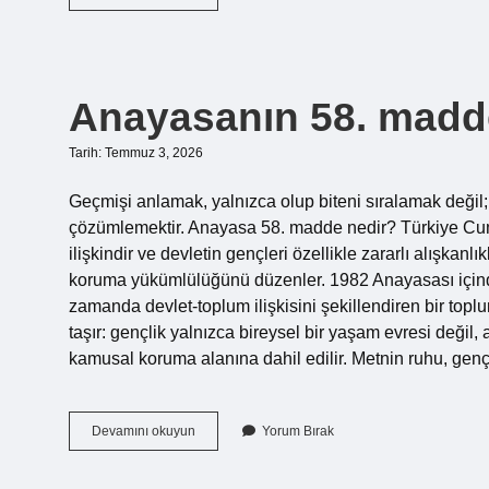
Ali
Destanı
kaç
sayfadır
?
Anayasanın 58. madde
Tarih: Temmuz 3, 2026
Geçmişi anlamak, yalnızca olup biteni sıralamak deği
çözümlemektir. Anayasa 58. madde nedir? Türkiye Cum
ilişkindir ve devletin gençleri özellikle zararlı alışkan
koruma yükümlülüğünü düzenler. 1982 Anayasası içinde
zamanda devlet-toplum ilişkisini şekillendiren bir topl
taşır: gençlik yalnızca bireysel bir yaşam evresi değil
kamusal koruma alanına dahil edilir. Metnin ruhu, genç
Anayasanın
Devamını okuyun
Yorum Bırak
58.
maddesi