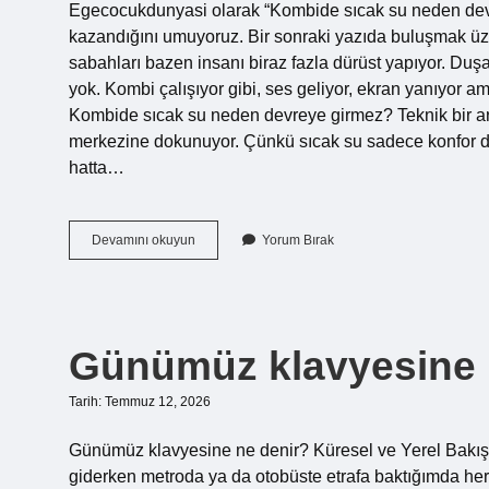
Egecocukdunyasi olarak “Kombide sıcak su neden devr
Yazılar
kazandığını umuyoruz. Bir sonraki yazıda buluşmak ü
sabahları bazen insanı biraz fazla dürüst yapıyor. Duşa
yok. Kombi çalışıyor gibi, ses geliyor, ekran yanıyor a
Kombide sıcak su neden devreye girmez? Teknik bir ar
merkezine dokunuyor. Çünkü sıcak su sadece konfor de
hatta…
Kombide
Devamını okuyun
Yorum Bırak
sıcak
su
neden
devreye
girmez
Günümüz klavyesine 
?
Tarih: Temmuz 12, 2026
Günümüz klavyesine ne denir? Küresel ve Yerel Bakış
giderken metroda ya da otobüste etrafa baktığımda herke