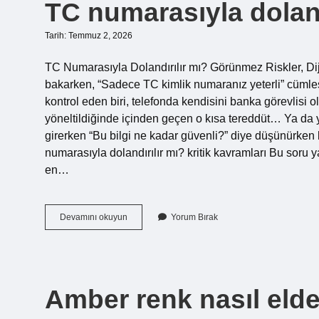
TC numarasıyla doland
?
Tarih: Temmuz 2, 2026
TC Numarasıyla Dolandırılır mı? Görünmez Riskler, Diji
bakarken, “Sadece TC kimlik numaranız yeterli” cümles
kontrol eden biri, telefonda kendisini banka görevlisi 
yöneltildiğinde içinden geçen o kısa tereddüt… Ya da 
girerken “Bu bilgi ne kadar güvenli?” diye düşünürken b
numarasıyla dolandırılır mı? kritik kavramları Bu soru 
en…
TC
Devamını okuyun
Yorum Bırak
numarasıyla
dolandırılır
mı
?
Amber renk nasıl elde 