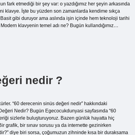
un fark etmediği bir şey var: o yazdığımız her şeyin arkasında
Yani klavye. İşte bu yüzden son zamanlarda kendime sıkça
sit gibi duruyor ama aslında işin içinde hem teknoloji tarihi
ız. Modern klavyenin temel adı ne? Bugün kullandığımız…
ğeri nedir ?
ürler. “60 derecenin sinüs değeri nedir” hakkındaki
s Değeri Nedir? Bugün Egecocukdunyasi sayfasında “60
eriği sizlerle buluşturuyoruz. Bazen günlük hayatta hiç
r grafik, bir sınav sorusu ya da internette gezinirken
ir?” diye biri sorsa, çoğumuzun zihninde kısa bir duraksama