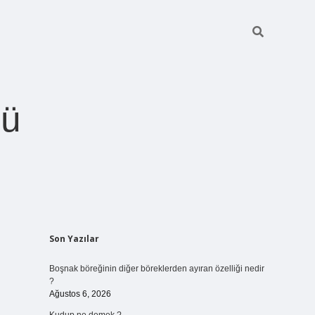
ğü
Sidebar
Son Yazılar
betci.org
Boşnak böreğinin diğer böreklerden ayıran özelliği nedir
?
Ağustos 6, 2026