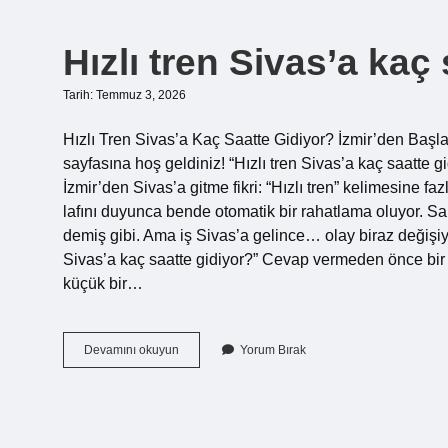
nedir
?
Hızlı tren Sivas’a kaç
Tarih: Temmuz 3, 2026
Hızlı Tren Sivas’a Kaç Saatte Gidiyor? İzmir’den Ba
sayfasına hoş geldiniz! “Hızlı tren Sivas’a kaç saatte gi
İzmir’den Sivas’a gitme fikri: “Hızlı tren” kelimesine fa
lafını duyunca bende otomatik bir rahatlama oluyor. S
demiş gibi. Ama iş Sivas’a gelince… olay biraz değişiy
Sivas’a kaç saatte gidiyor?” Cevap vermeden önce b
küçük bir…
Hızlı
Devamını okuyun
Yorum Bırak
tren
Sivas’a
kaç
saatte
gidiyor