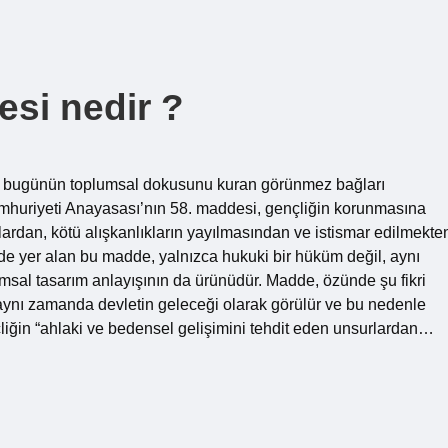
si nedir ?
l; bugünün toplumsal dokusunu kuran görünmez bağları
huriyeti Anayasası’nın 58. maddesi, gençliğin korunmasına
lıklardan, kötü alışkanlıkların yayılmasından ve istismar edilmekte
 yer alan bu madde, yalnızca hukuki bir hüküm değil, aynı
umsal tasarım anlayışının da ürünüdür. Madde, özünde şu fikri
, aynı zamanda devletin geleceği olarak görülür ve bu nedenle
liğin “ahlaki ve bedensel gelişimini tehdit eden unsurlardan…